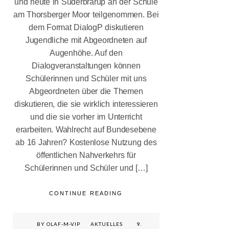
und heute in Süderbrarup an der Schule
Schülerinnen
am Thorsberger Moor teilgenommen. Bei
und Schülern
auf
dem Format DialogP diskutieren
Augenhöhe
Jugendliche mit Abgeordneten auf
bei DialogP
Augenhöhe. Auf den
4,5 Millionen
Dialogveranstaltungen können
Euro für das
Schülerinnen und Schüler mit uns
Campusbad:
Abgeordneten über die Themen
Uta Wentzel
freut sich über
diskutieren, die sie wirklich interessieren
starkes Signal
und die sie vorher im Unterricht
für Flensburg
erarbeiten. Wahlrecht auf Bundesebene
Aufarbeitung
ab 16 Jahren? Kostenlose Nutzung des
der NS-Zeit:
öffentlichen Nahverkehrs für
Die Rolle der
Schülerinnen und Schüler und […]
Finanzbehörde
n in
Schleswig-
CONTINUE READING
Holstein
CDU
BY OLAF-M-VIP
AKTUELLES
9.
Flensburg