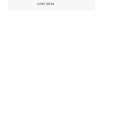
JUNI 2026
stellt personell
und inhaltlich
die Weichen
für die
kommenden
Jahre
Recen
Comm
Es
sind
keine
Kommenta
vorhanden