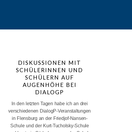
Suchen
S
DISKUSSIONEN MIT
SCHÜLERINNEN UND
Recen
SCHÜLERN AUF
AUGENHÖHE BEI
Posts
DIALOGP
Veteranentag
In den letzten Tagen habe ich an drei
2026 in
verschiedenen DialogP-Veranstaltungen
Flensburg
in Flensburg an der Friedjof-Nansen-
Diskussionen
Schule und der Kurt-Tucholsky-Schule
mit