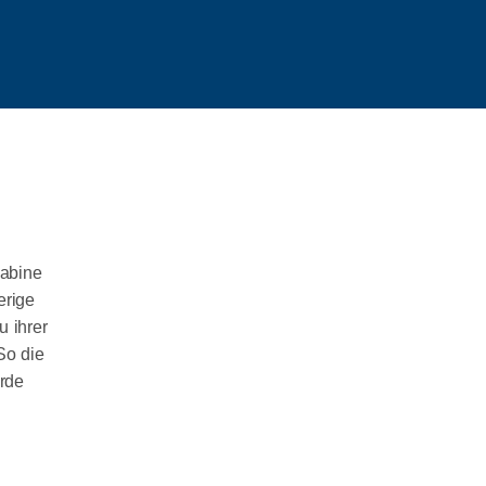
Suchen
Suchen
Sabine
Recent Posts
erige
u ihrer
Veteranentag 2026 in Flensburg
So die
Diskussionen mit Schülerinnen und Schülern auf
Augenhöhe bei DialogP
urde
4,5 Millionen Euro für das Campusbad: Uta
Wentzel freut sich über starkes Signal für
Flensburg
Aufarbeitung der NS-Zeit: Die Rolle der