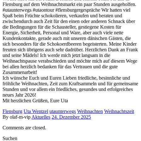
Flensburg auf dem Weihnachtsmarkt ein paar Stunden ausgeholfen.
#utaunterwegs #utaontour #flensburgergespräche Wir hatten viel
Spaß beim Früchte schokolieren, verkaufen und beraten und
zwischendurch auch Zeit für den einen oder anderen Schnack über
die Bedingungen für die Schausteller, gestiegene Kosten für
Energie, Sicherheit, Personal und Ware, aber auch viele nette
Kundenkontakte, gerade auch mit unseren dänischen Gästen, die
sich besonders für die Schokoerdbeeren begeisterten. Meine Kinder
freuten sich übrigens auch sehr dadrüber. Herzlichen Dank an Frank
und seine Mädels! Ich werde mich jetzt langsam in die
Weihnachtspause verabschieden und möchte mich auf diesem Wege
bei allen herzlich bedanken für das Vertrauen und die gute
Zusammenarbeit!
Ich wünsche Euch und Euren Lieben friedliche, besinnliche und
fröhliche Weihnachten, Zeit zum Kraftsammeln und für gemeinsame
Stunden und vor allem ein friedliches, gesundes und erfolgreiches
neues Jahr 2026!
Mit herzlichen Grüßen, Eure Uta
Flensburg
Uta Wentzel
utaunterwegs
Weihnachten
Weihnachtszeit
By olaf-m-vip
Aktuelles
24. Dezember 2025
Comments are closed.
Suchen