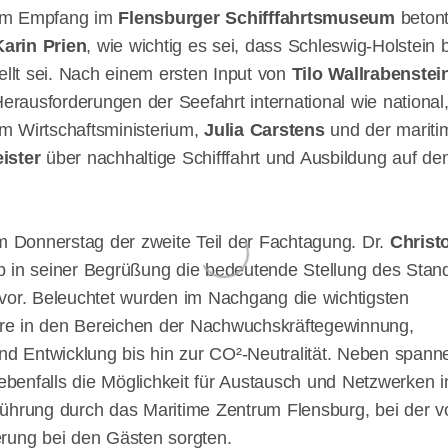
dem Empfang im
Flensburger Schifffahrtsmuseum
beton
Karin Prien
, wie wichtig es sei, dass Schleswig-Holstein 
ellt sei. Nach einem ersten Input von
Tilo Wallrabenstei
rausforderungen der Seefahrt international wie national
em Wirtschaftsministerium,
Julia Carstens
und der mariti
ister
über nachhaltige Schifffahrt und Ausbildung auf d
Donnerstag der zweite Teil der Fachtagung. Dr.
Christ
b in seiner Begrüßung die bedeutende Stellung des Stan
ervor. Beleuchtet wurden im Nachgang die wichtigsten
dere in den Bereichen der Nachwuchskräftegewinnung,
und Entwicklung bis hin zur CO²-Neutralität. Neben span
benfalls die Möglichkeit für Austausch und Netzwerken 
ührung durch das Maritime Zentrum Flensburg, bei der v
rung bei den Gästen sorgten.