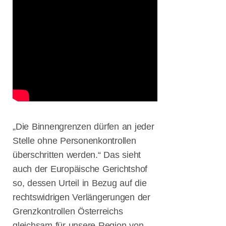
Schifffahrtstage
2025 –
Innovation,
Sicherheit und
Zukunft der
Schifffahrt
Herzliche
Einladung zu
den 2.
Flensburger
Schifffahrtstagen
am 12. und
„Die Binnengrenzen dürfen an jeder
13. März 2025
Stelle ohne Personenkontrollen
in Flensburg
überschritten werden.“ Das sieht
CDU setzt auf
Wirtschaftswachst
auch der Europäische Gerichtshof
Entlastung,
so, dessen Urteil in Bezug auf die
Bürokratieabbau
rechtswidrigen Verlängerungen der
& neue
Chancen!
Grenzkontrollen Österreichs
KI & Start-Ups
gleichsam für unsere Region von