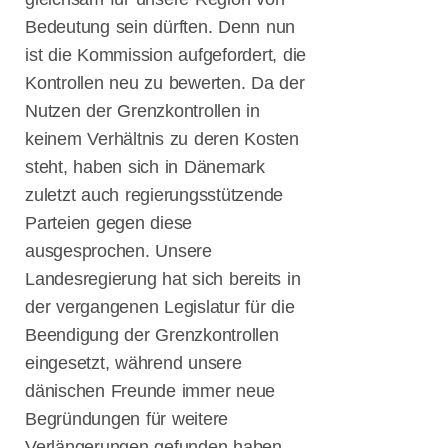
im Fokus: Die
Bedeutung sein dürften. Denn nun
4. Flensburger
Gespräche zur
ist die Kommission aufgefordert, die
Digitalisierung
Kontrollen neu zu bewerten. Da der
Gedenken in
Nutzen der Grenzkontrollen in
Flensburg:
keinem Verhältnis zu deren Kosten
Erinnerung an
die Opfer der
steht, haben sich in Dänemark
Shoah & NS-
zuletzt auch regierungsstützende
Diktatur
Parteien gegen diese
Flensburger
ausgesprochen. Unsere
Gespräche zur
Digitalisierung
Landesregierung hat sich bereits in
& Start-Ups –
der vergangenen Legislatur für die
KI im Fokus!
Beendigung der Grenzkontrollen
Flensburger
Gespräch zu
eingesetzt, während unsere
Toleranz und
dänischen Freunde immer neue
Vielfalt
Begründungen für weitere
Nachbericht
Verlängerungen gefunden haben.
zu den