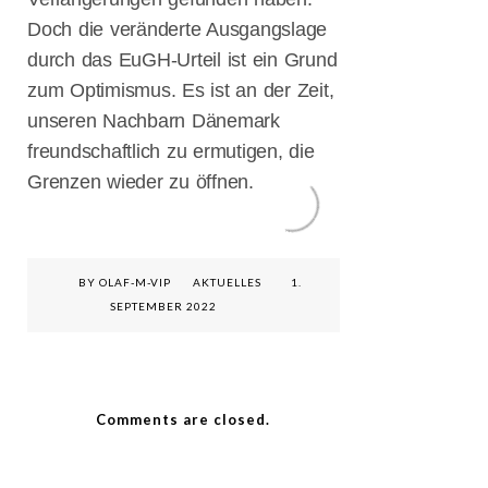
Flensburger
Doch die veränderte Ausgangslage
Schifffahrtstagen
durch das EuGH-Urteil ist ein Grund
zum Optimismus. Es ist an der Zeit,
Veranstaltungsvor
für die
unseren Nachbarn Dänemark
Flensburger
freundschaftlich zu ermutigen, die
Schifffahrtstage
Grenzen wieder zu öffnen.
2. Flensburger
Gespräche zur
Digitalisierung
und Start-Ups
BY OLAF-M-VIP
AKTUELLES
1.
Am 8. Mai
SEPTEMBER 2022
2022: Uta
Wentzel für
Flensburg in
den Landtag!
06.05.2022
Comments are closed.
Uta Wentzel –
Videos auf
YouTube