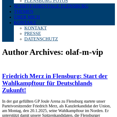
FLENSBURG FOTOS
SCHIFFFAHRTSTAGE FLENSBURG
THEMEN
ÜBER MICH
KONTAKT
KONTAKT
PRESSE
DATENSCHUTZ
Author Archives: olaf-m-vip
Friedrich Merz in Flensburg: Start der
Wahlkampftour für Deutschlands
Zukunft!
In der gut gefüllten GP Joule Arena zu Flensburg startete unser
Parteivorsitzender Friedrich Merz, als Kanzlerkandidat der Union,
am Montag, den 20.1.2025, seine Wahlkampftour im Norden. Er
unterstützt damit unsere Spitzenkandidaten, die Flensburger