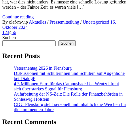
hat, war dies nicht anders. Es musste eine schnelle Lösung gefunden
werden – der Faktor Zeit, es waren viele […]
Continue reading
By olaf-m-vip
Aktuelles
/
Pressemitteilung
/
Uncategorized
16.
Oktober 2024
1
2
3
4
5
6
Suchen
Suchen
Recent Posts
Veteranentag 2026 in Flensburg
Diskussionen mit Schülerinnen und Schülern auf Augenhöhe
bei DialogP
4,5 Millionen Euro für das Campusbad: Uta Wentzel freut
sich über starkes Signal für Flensburg
Aufarbeitung der NS-Zeit: Die Rolle der Finanzbehörden in
Schleswig-Holstein
CDU Flensburg stellt personell und inhaltlich die Weichen für
die kommenden Jahre
Recent Comments