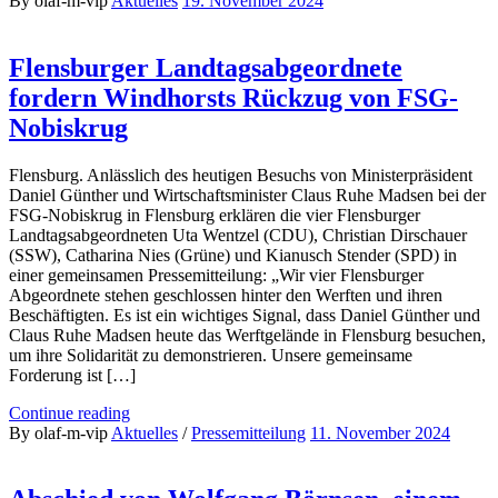
By olaf-m-vip
Aktuelles
19. November 2024
Flensburger Landtagsabgeordnete
fordern Windhorsts Rückzug von FSG-
Nobiskrug
Flensburg. Anlässlich des heutigen Besuchs von Ministerpräsident
Daniel Günther und Wirtschaftsminister Claus Ruhe Madsen bei der
FSG-Nobiskrug in Flensburg erklären die vier Flensburger
Landtagsabgeordneten Uta Wentzel (CDU), Christian Dirschauer
(SSW), Catharina Nies (Grüne) und Kianusch Stender (SPD) in
einer gemeinsamen Pressemitteilung: „Wir vier Flensburger
Abgeordnete stehen geschlossen hinter den Werften und ihren
Beschäftigten. Es ist ein wichtiges Signal, dass Daniel Günther und
Claus Ruhe Madsen heute das Werftgelände in Flensburg besuchen,
um ihre Solidarität zu demonstrieren. Unsere gemeinsame
Forderung ist […]
Continue reading
By olaf-m-vip
Aktuelles
/
Pressemitteilung
11. November 2024