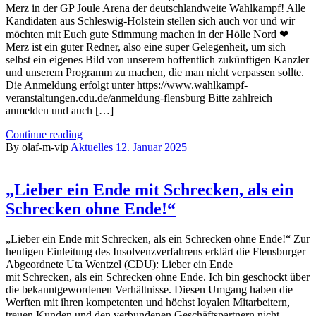
Merz in der GP Joule Arena der deutschlandweite Wahlkampf! Alle
Kandidaten aus Schleswig-Holstein stellen sich auch vor und wir
möchten mit Euch gute Stimmung machen in der Hölle Nord ❤
Merz ist ein guter Redner, also eine super Gelegenheit, um sich
selbst ein eigenes Bild von unserem hoffentlich zukünftigen Kanzler
und unserem Programm zu machen, die man nicht verpassen sollte.
Die Anmeldung erfolgt unter https://www.wahlkampf-
veranstaltungen.cdu.de/anmeldung-flensburg Bitte zahlreich
anmelden und auch […]
Continue reading
By olaf-m-vip
Aktuelles
12. Januar 2025
„Lieber ein Ende mit Schrecken, als ein
Schrecken ohne Ende!“
„Lieber ein Ende mit Schrecken, als ein Schrecken ohne Ende!“ Zur
heutigen Einleitung des Insolvenzverfahrens erklärt die Flensburger
Abgeordnete Uta Wentzel (CDU): Lieber ein Ende
mit Schrecken, als ein Schrecken ohne Ende. Ich bin geschockt über
die bekanntgewordenen Verhältnisse. Diesen Umgang haben die
Werften mit ihren kompetenten und höchst loyalen Mitarbeitern,
treuen Kunden und den verbundenen Geschäftspartnern nicht