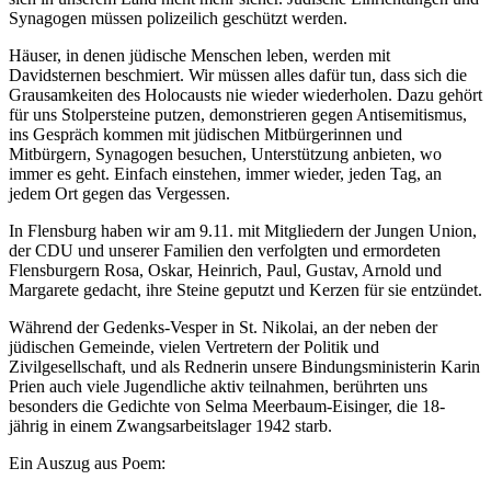
Synagogen müssen polizeilich geschützt werden.
Häuser, in denen jüdische Menschen leben, werden mit
Davidsternen beschmiert. Wir müssen alles dafür tun, dass sich die
Grausamkeiten des Holocausts nie wieder wiederholen. Dazu gehört
für uns Stolpersteine putzen, demonstrieren gegen Antisemitismus,
ins Gespräch kommen mit jüdischen Mitbürgerinnen und
Mitbürgern, Synagogen besuchen, Unterstützung anbieten, wo
immer es geht. Einfach einstehen, immer wieder, jeden Tag, an
jedem Ort gegen das Vergessen.
In Flensburg haben wir am 9.11. mit Mitgliedern der Jungen Union,
der CDU und unserer Familien den verfolgten und ermordeten
Flensburgern Rosa, Oskar, Heinrich, Paul, Gustav, Arnold und
Margarete gedacht, ihre Steine geputzt und Kerzen für sie entzündet.
Während der Gedenks-Vesper in St. Nikolai, an der neben der
jüdischen Gemeinde, vielen Vertretern der Politik und
Zivilgesellschaft, und als Rednerin unsere Bindungsministerin Karin
Prien auch viele Jugendliche aktiv teilnahmen, berührten uns
besonders die Gedichte von Selma Meerbaum-Eisinger, die 18-
jährig in einem Zwangsarbeitslager 1942 starb.
Ein Auszug aus Poem: