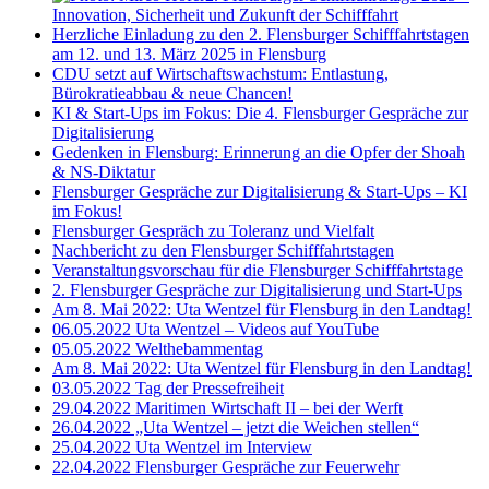
Innovation, Sicherheit und Zukunft der Schifffahrt
Herzliche Einladung zu den 2. Flensburger Schifffahrtstagen
am 12. und 13. März 2025 in Flensburg
CDU setzt auf Wirtschaftswachstum: Entlastung,
Bürokratieabbau & neue Chancen!
KI & Start-Ups im Fokus: Die 4. Flensburger Gespräche zur
Digitalisierung
Gedenken in Flensburg: Erinnerung an die Opfer der Shoah
& NS-Diktatur
Flensburger Gespräche zur Digitalisierung & Start-Ups – KI
im Fokus!
Flensburger Gespräch zu Toleranz und Vielfalt
Nachbericht zu den Flensburger Schifffahrtstagen
Veranstaltungsvorschau für die Flensburger Schifffahrtstage
2. Flensburger Gespräche zur Digitalisierung und Start-Ups
Am 8. Mai 2022: Uta Wentzel für Flensburg in den Landtag!
06.05.2022 Uta Wentzel – Videos auf YouTube
05.05.2022 Welthebammentag
Am 8. Mai 2022: Uta Wentzel für Flensburg in den Landtag!
03.05.2022 Tag der Pressefreiheit
29.04.2022 Maritimen Wirtschaft II – bei der Werft
26.04.2022 „Uta Wentzel – jetzt die Weichen stellen“
25.04.2022 Uta Wentzel im Interview
22.04.2022 Flensburger Gespräche zur Feuerwehr