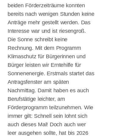
beiden Förderzeiträume konnten
Flensburger
Schifffahrtstagen
bereits nach wenigen Stunden keine
Anträge mehr gestellt werden. Das
Veranstaltungsvor
Interesse war und ist riesengroß.
für die
Die Sonne schreibt keine
Flensburger
Schifffahrtstage
Rechnung. Mit dem Programm
2. Flensburger
Klimaschutz für Bürgerinnen und
Gespräche zur
Bürger leisten wir Erntehilfe für
Digitalisierung
und Start-Ups
Sonnenenergie. Erstmals startet das
Am 8. Mai
Antragsfenster am späten
2022: Uta
Nachmittag. Damit haben es auch
Wentzel für
Berufstätige leichter, am
Flensburg in
den Landtag!
Förderprogramm teilzunehmen. Wie
06.05.2022
immer gilt: Schnell sein lohnt sich
Uta Wentzel –
auch dieses Mal! Doch auch wer
Videos auf
YouTube
leer ausgehen sollte, hat bis 2026