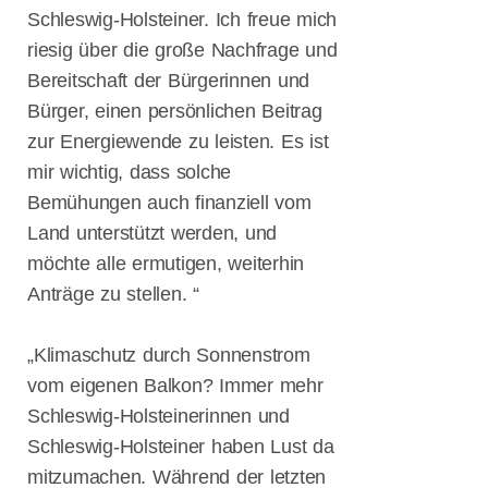
im Fokus: Die
Schleswig-Holsteiner. Ich freue mich
4. Flensburger
riesig über die große Nachfrage und
Gespräche zur
Bereitschaft der Bürgerinnen und
Digitalisierung
Gedenken in
Bürger, einen persönlichen Beitrag
Flensburg:
zur Energiewende zu leisten. Es ist
Erinnerung an
mir wichtig, dass solche
die Opfer der
Shoah & NS-
Bemühungen auch finanziell vom
Diktatur
Land unterstützt werden, und
Flensburger
möchte alle ermutigen, weiterhin
Gespräche zur
Anträge zu stellen. “
Digitalisierung
& Start-Ups –
KI im Fokus!
„Klimaschutz durch Sonnenstrom
Flensburger
vom eigenen Balkon? Immer mehr
Gespräch zu
Toleranz und
Schleswig-Holsteinerinnen und
Vielfalt
Schleswig-Holsteiner haben Lust da
Nachbericht
mitzumachen. Während der letzten
zu den