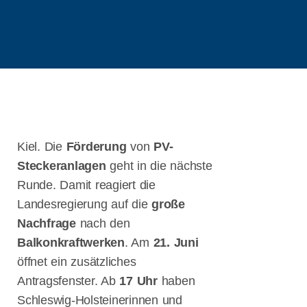
AKTUELLE
BEITRÄGE
Kiel. Die
Förderung
von
PV-
Steckeranlagen
geht in die nächste
Flensburger
Runde. Damit reagiert die
Gespräche zur
Landesregierung auf die
große
Digitalisierung
und Start-Ups:
Nachfrage
nach den
Cybersicherheit
Balkonkraftwerken
. Am
21. Juni
und Resilienz
öffnet ein zusätzliches
Antragsfenster. Ab
17 Uhr
haben
2. Flensburger
Schleswig-Holsteinerinnen und