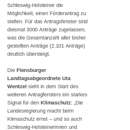
Schifffahrtstage
Schleswig-Holsteiner die
2025 –
Möglichkeit, einen Förderantrag zu
Innovation,
Sicherheit und
stellen. Für das Antragsfenster sind
Zukunft der
diesmal 3000 Anträge zugelassen,
Schifffahrt
was die Gesamtanzahl aller bisher
Herzliche
gestellten Anträge (2.101 Anträge)
Einladung zu
den 2.
deutlich übersteigt.
Flensburger
Schifffahrtstagen
Die
Flensburger
am 12. und
13. März 2025
Landtagsabgeordnete Uta
in Flensburg
Wentzel
sieht in dem Start des
CDU setzt auf
weiteren Antragfensters ein starkes
Wirtschaftswachst
Entlastung,
Signal für den
Klimaschutz
: „Die
Bürokratieabbau
Landesregierung macht beim
& neue
Klimaschutz ernst – und so auch
Chancen!
Schleswig-Holsteinerinnen und
KI & Start-Ups