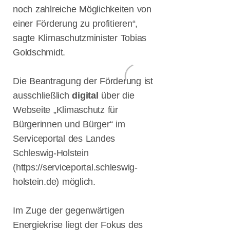
05.05.2022
noch zahlreiche Möglichkeiten von
Welthebammentag
einer Förderung zu profitieren“,
Am 8. Mai
sagte Klimaschutzminister Tobias
2022: Uta
Wentzel für
Goldschmidt.
Flensburg in
den Landtag!
Die Beantragung der Förderung ist
03.05.2022
ausschließlich
digital
über die
Tag der
Pressefreiheit
Webseite „Klimaschutz für
29.04.2022
Bürgerinnen und Bürger“ im
Maritimen
Serviceportal des Landes
Wirtschaft II –
Schleswig-Holstein
bei der Werft
26.04.2022
(https://serviceportal.schleswig-
„Uta Wentzel
holstein.de) möglich.
– jetzt die
Weichen
stellen“
Im Zuge der gegenwärtigen
25.04.2022
Energiekrise liegt der Fokus des